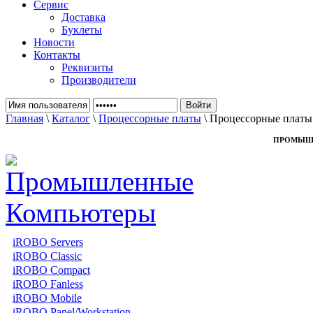
Сервис
Доставка
Буклеты
Новости
Контакты
Реквизиты
Производители
Главная
\
Каталог
\
Процессорные платы
\ Процессорные плат
ПРОМЫШ
iROBO Servers
iROBO Classic
iROBO Compact
iROBO Fanless
iROBO Mobile
iROBO Panel/Workstation