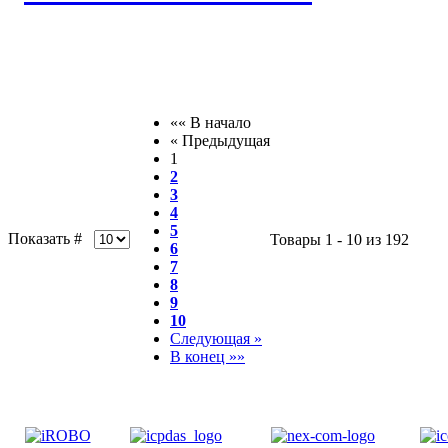
«« В начало
« Предыдущая
1
2
3
4
5
Показать #
Товары 1 - 10 из 192
6
7
8
9
10
Следующая »
В конец »»