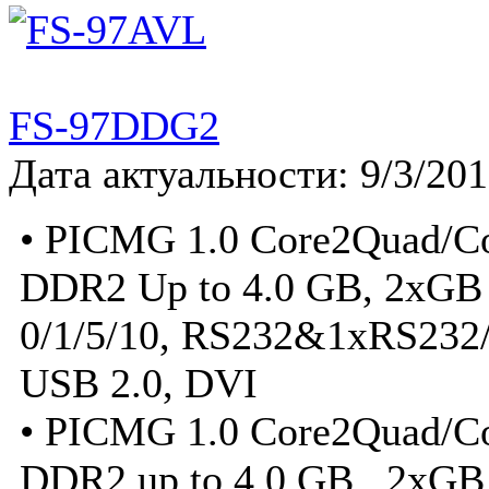
FS-97DDG2
Дата актуальности: 9/3/20
• PICMG 1.0 Core2Quad/C
DDR2 Up to 4.0 GB, 2xGB
0/1/5/10, RS232&1xRS232/
USB 2.0, DVI
• PICMG 1.0 Core2Quad/C
DDR2 up to 4.0 GB , 2xGB