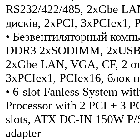
RS232/422/485, 2xGbe LAN
дисків, 2xPCI, 3xPCIex1,
• Безвентиляторный компь
DDR3 2xSODIMM, 2xUSB, 
2xGbe LAN, VGA, CF, 2 отс
3xPCIex1, PCIex16, блок 
• 6-slot Fanless System wi
Processor with 2 PCI + 3 
slots, ATX DC-IN 150W P
adapter