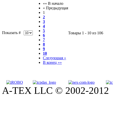
«« В начало
« Предыдущая
1
2
3
4
5
Показать #
Товары 1 - 10 из 106
6
7
8
9
10
Следующая »
В конец »»
A-TEX LLC © 2002-2012