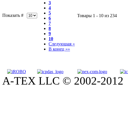
3
4
5
Показать #
Товары 1 - 10 из 234
6
7
8
9
10
Следующая »
В конец »»
A-TEX LLC © 2002-2012