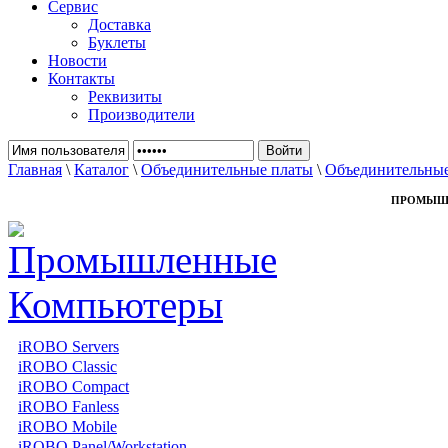
Сервис
Доставка
Буклеты
Новости
Контакты
Реквизиты
Производители
Главная
\
Каталог
\
Объединительные платы
\
Объединительные
ПРОМЫШ
iROBO Servers
iROBO Classic
iROBO Compact
iROBO Fanless
iROBO Mobile
iROBO Panel/Workstation