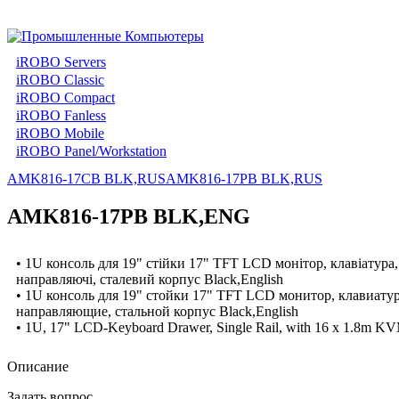
iROBO Servers
iROBO Classic
iROBO Compact
iROBO Fanless
iROBO Mobile
iROBO Panel/Workstation
AMK816-17CB BLK,RUS
AMK816-17PB BLK,RUS
AMK816-17PB BLK,ENG
• 1U консоль для 19" стійки 17" TFT LCD монітор, клавіатур
направляючі, сталевий корпус Black,English
• 1U консоль для 19" стойки 17" TFT LCD монитор, клавиату
направляющие, стальной корпус Black,English
• 1U, 17" LCD-Keyboard Drawer, Single Rail, with 16 x 1.8m KVM
Описание
Задать вопрос