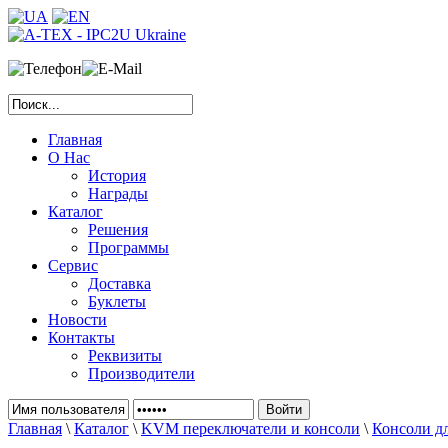
Главная
О Нас
История
Награды
Каталог
Решения
Программы
Сервис
Доставка
Буклеты
Новости
Контакты
Реквизиты
Производители
Главная
\
Каталог
\
KVM переключатели и консоли
\
Консоли дл