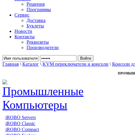
Решения
Программы
Сервис
Доставка
Буклеты
Новости
Контакты
Реквизиты
Производители
Главная
\
Каталог
\
KVM переключатели и консоли
\
Консоли дл
ПРОМЫШ
iROBO Servers
iROBO Classic
iROBO Compact