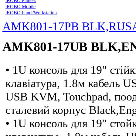
iROBO Fanless
iROBO Mobile
iROBO Panel/Workstation
AMK801-17PB BLK,RUS
AMK801-17UB BLK,E
• 1U консоль для 19" стій
клавіатура, 1.8м кабель 
USB KVM, Touchpad, поод
сталевий корпус Black,Eng
• 1U консоль для 19" сто