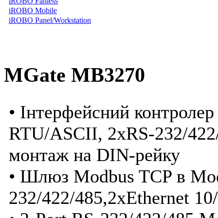
iROBO Fanless
iROBO Mobile
iROBO Panel/Workstation
MGate MB3270
• Інтерфейсний контроле
RTU/ASCII, 2xRS-232/422/
монтаж на DIN-рейку
• Шлюз Modbus TCP в Mo
232/422/485,2xEthernet 10