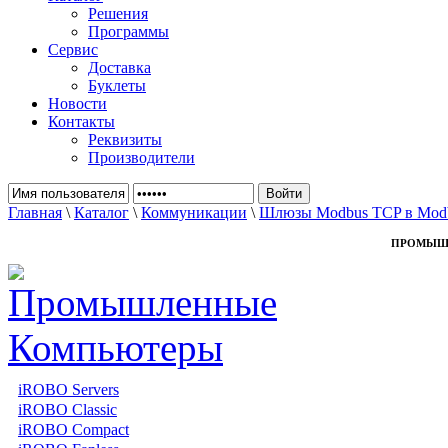
Решения
Программы
Сервис
Доставка
Буклеты
Новости
Контакты
Реквизиты
Производители
Главная
\
Каталог
\
Коммуникации
\
Шлюзы Modbus TCP в Mod
ПРОМЫШ
iROBO Servers
iROBO Classic
iROBO Compact