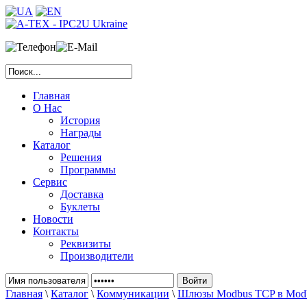
Главная
О Нас
История
Награды
Каталог
Решения
Программы
Сервис
Доставка
Буклеты
Новости
Контакты
Реквизиты
Производители
Главная
\
Каталог
\
Коммуникации
\
Шлюзы Modbus TCP в Mod