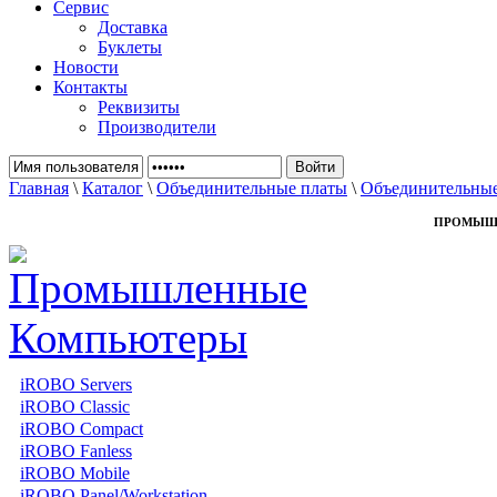
Сервис
Доставка
Буклеты
Новости
Контакты
Реквизиты
Производители
Главная
\
Каталог
\
Объединительные платы
\
Объединительные
ПРОМЫШ
iROBO Servers
iROBO Classic
iROBO Compact
iROBO Fanless
iROBO Mobile
iROBO Panel/Workstation