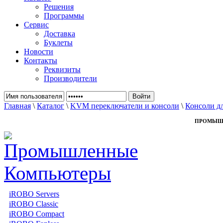
Решения
Программы
Сервис
Доставка
Буклеты
Новости
Контакты
Реквизиты
Производители
Главная
\
Каталог
\
KVM переключатели и консоли
\
Консоли дл
ПРОМЫШ
iROBO Servers
iROBO Classic
iROBO Compact