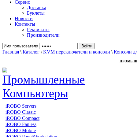
Сервис
Доставка
Буклеты
Новости
Контакты
Реквизиты
Производители
Главная
\
Каталог
\
KVM переключатели и консоли
\
Консоли дл
ПРОМЫШ
iROBO Servers
iROBO Classic
iROBO Compact
iROBO Fanless
iROBO Mobile
iROBO Panel/Workstation